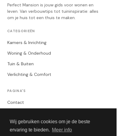
Perfect Mansion is jouw gids voor wonen en
leven. Van verbouwtips tot tuininspiratie: alles
om je huis tot een thuis te maken.
CATEGORIEËN
Kamers & Inrichting
Woning & Onderhoud
Tuin & Buiten
Verlichting & Comfort
PAGINA'S
Contact
Privacybeleid
Wij gebruiken cookies om je de beste
Algemene Voorwaarden
ervaring te bieden.
Meer info
Adverteren