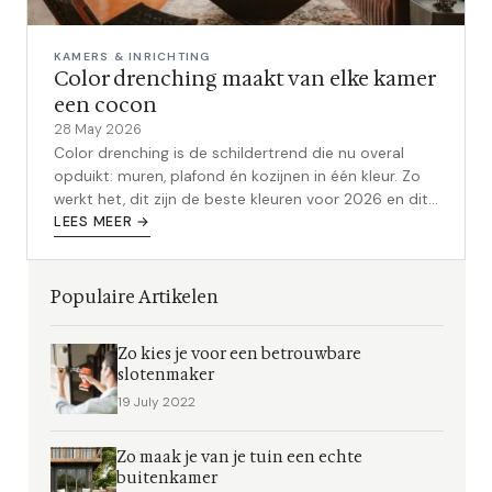
KAMERS & INRICHTING
Color drenching maakt van elke kamer
een cocon
28 May 2026
Color drenching is de schildertrend die nu overal
opduikt: muren, plafond én kozijnen in één kleur. Zo
werkt het, dit zijn de beste kleuren voor 2026 en dit
zijn de valkuilen.
LEES MEER →
Populaire Artikelen
Zo kies je voor een betrouwbare
slotenmaker
19 July 2022
Zo maak je van je tuin een echte
buitenkamer