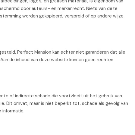
fbeeldingen, logo's, en grafisch materiaal, is eigendom van
beschermd door auteurs- en merkenrecht. Niets van deze
estemming worden gekopieerd, verspreid of op andere wijze
steld. Perfect Mansion kan echter niet garanderen dat alle
l is. Aan de inhoud van deze website kunnen geen rechten
ecte of indirecte schade die voortvloeit uit het gebruik van
e. Dit omvat, maar is niet beperkt tot, schade als gevolg van
 informatie.