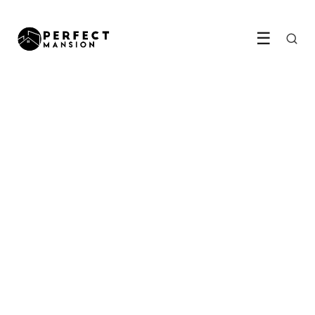
☰
TUIN & BUITEN
Een mooie pluktuin
aanleggen doe je zo
11 June 2026
·
6 min leestijd