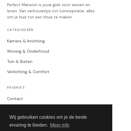
Perfect Mansion is jouw gids voor wonen en
leven. Van verbouwtips tot tuininspiratie: alles
om je huis tot een thuis te maken.
CATEGORIEËN
Kamers & Inrichting
Woning & Onderhoud
Tuin & Buiten
Verlichting & Comfort
PAGINA'S
Contact
Privacybeleid
Wij gebruiken cookies om je de beste
Algemene Voorwaarden
ervaring te bieden.
Meer info
Adverteren