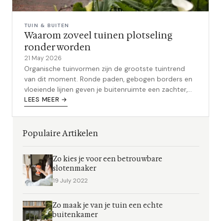
TUIN & BUITEN
Waarom zoveel tuinen plotseling
ronder worden
21 May 2026
Organische tuinvormen zijn de grootste tuintrend
van dit moment. Ronde paden, gebogen borders en
vloeiende lijnen geven je buitenruimte een zachter,
uitnodigender karakter - en het aanleggen is
LEES MEER →
eenvoudiger dan je denkt.
Populaire Artikelen
Zo kies je voor een betrouwbare
slotenmaker
19 July 2022
Zo maak je van je tuin een echte
buitenkamer