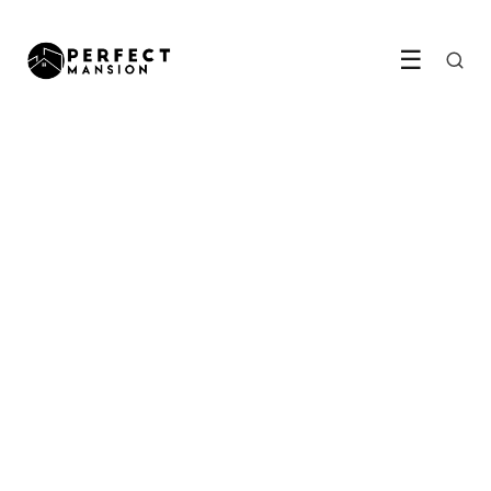
☰
KAMERS & INRICHTING
Waarom de geleefde
woonkamer het
showroomgevoel heeft
verdrongen
2 June 2026
·
6 min leestijd