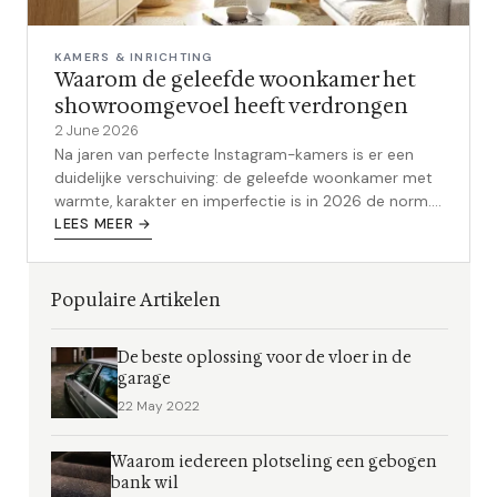
KAMERS & INRICHTING
Waarom de geleefde woonkamer het
showroomgevoel heeft verdrongen
2 June 2026
Na jaren van perfecte Instagram-kamers is er een
duidelijke verschuiving: de geleefde woonkamer met
warmte, karakter en imperfectie is in 2026 de norm.
Zo doe je het zelf.
LEES MEER →
Populaire Artikelen
De beste oplossing voor de vloer in de
garage
22 May 2022
Waarom iedereen plotseling een gebogen
bank wil